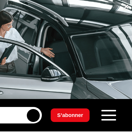
×
S’abonner