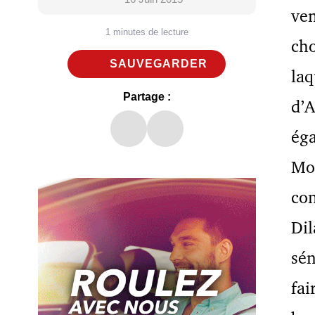
ven
1 minutes de lecture
cho
SAUVEGARDER
laq
Partage :
d’A
éga
Mor
con
Dil
sén
fai