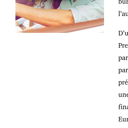
bur
l’a
D’u
Pre
par
par
pré
une
fin
Eur