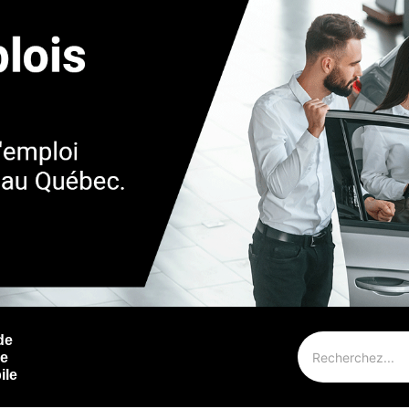
de
ie
ile