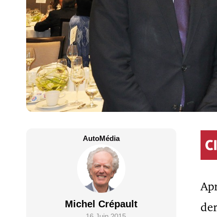
AutoMédia
Apr
Michel Crépault
der
16 Juin 2015