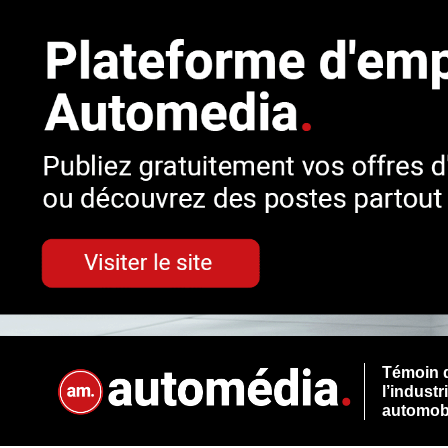
Témoin 
l’industr
automob