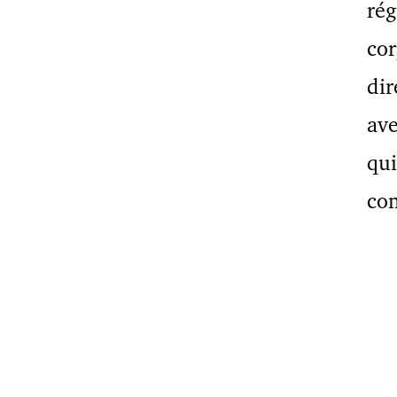
rég
cor
dir
ave
qui
con