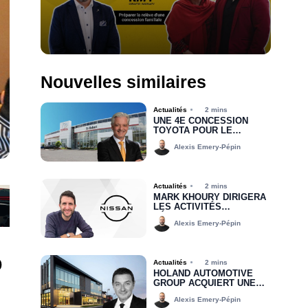
Nouvelles similaires
Actualités
2 mins
UNE 4E CONCESSION
TOYOTA POUR LE
GROUPE MHT
Alexis Emery-Pépin
Actualités
2 mins
MARK KHOURY DIRIGERA
LES ACTIVITÉS
RÉGIONALES DE NISSAN
Alexis Emery-Pépin
CANADA DANS LA RÉGION
DE L’EST
0
Actualités
2 mins
HOLAND AUTOMOTIVE
GROUP ACQUIERT UNE
PARTIE DU
Alexis Emery-Pépin
PORTEFEUILLE DE