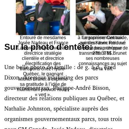
Québec : une Chevrolet
cérémonie en présentant
Volt d’une valeur de 40
le grand gagnant, Michel
985$ !
Brunet. Elle était aussi
très fière de préciser que
pour chaque adhésion à
la facture Internet, un
montant de 3$ était promi
Entouré de mesdames
à l’organisme Centraide,
Le représentant aux
Josée Nadeau et France
qui s’est donc retrouvé
ventes Kevin Reid ne
Sur la photo d’entête:
Lampron, respectivement
avec un beau chèque de
s’est pas prier pour
directrice stratégie
transmettre à M. Brunet
276 378$.
clientèle et directrice
ses nombreuses
électrification des
connaissances au sujet
Une belle photo de famille : de g. à d., Fred
transports chez Hydro-
de la Volt.
Québec, le gagnant
Dixon, directeur marketing des parcs
Michel Brunet a exprimé
sa gratitude à l’idée de
gouvernementaux, Philippe-André Bisson,
maintenant pouvoir rouler
« vert ».
directeur des relations publiques au Québec, et
Nathalie Johnston, spécialiste auprès des
organismes gouvernementaux parcs, tous trois