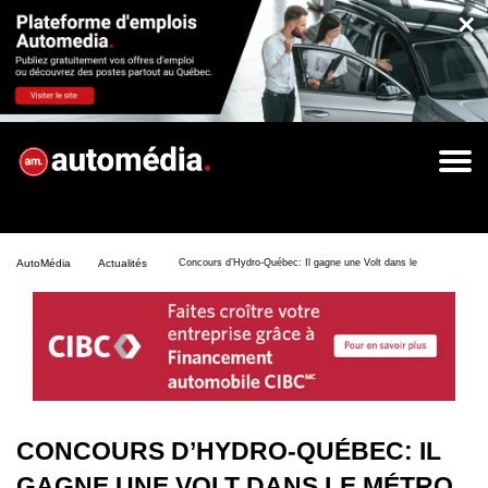
×
AutoMédia
Actualités
Concours d’Hydro-Québec: Il gagne une Volt dans le métro
CONCOURS D’HYDRO-QUÉBEC: IL
GAGNE UNE VOLT DANS LE MÉTRO