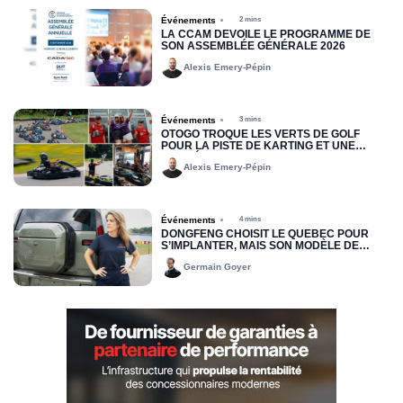
Événements
2 mins
LA CCAM DÉVOILE LE PROGRAMME DE
SON ASSEMBLÉE GÉNÉRALE 2026
Alexis Emery-Pépin
Événements
3 mins
OTOGO TROQUE LES VERTS DE GOLF
POUR LA PISTE DE KARTING ET UNE
COMPÉTITION AMICALE
Alexis Emery-Pépin
Événements
4 mins
DONGFENG CHOISIT LE QUÉBEC POUR
S’IMPLANTER, MAIS SON MODÈLE DE
DISTRIBUTION DEMEURE INCONNU
Germain Goyer