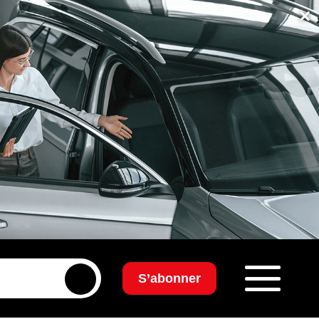
×
S’abonner