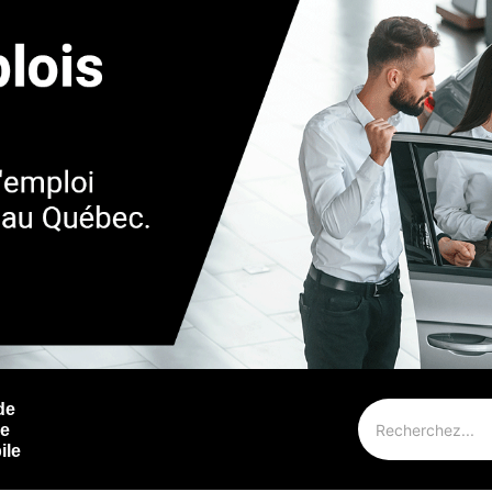
de
ie
ile