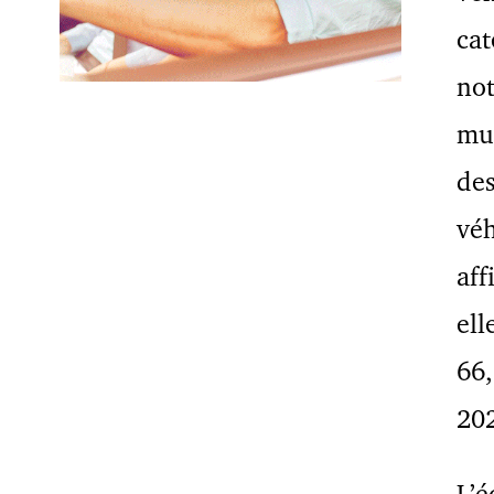
cat
no
mul
de
véh
aff
ell
66,
20
L’é