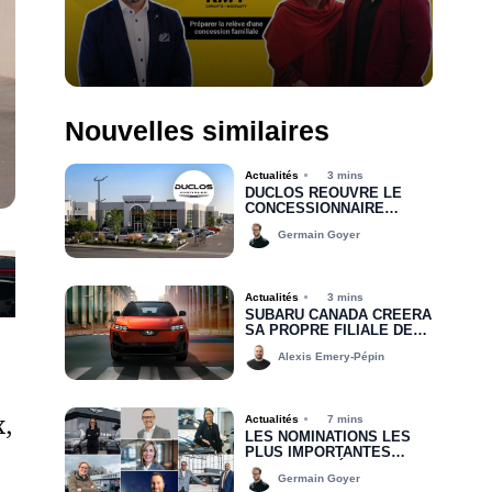
Nouvelles similaires
Actualités
3 mins
DUCLOS RÉOUVRE LE
CONCESSIONNAIRE
CHRYSLER DODGE JEEP
Germain Goyer
RAM DE DRUMMONDVILLE
Actualités
3 mins
SUBARU CANADA CRÉERA
SA PROPRE FILIALE DE
FINANCEMENT D’ICI 2030
Alexis Emery-Pépin
x,
Actualités
7 mins
LES NOMINATIONS LES
PLUS IMPORTANTES
DEPUIS LE DÉBUT DE
Germain Goyer
2026