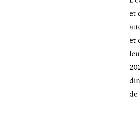
et 
att
et 
leu
202
dim
de 