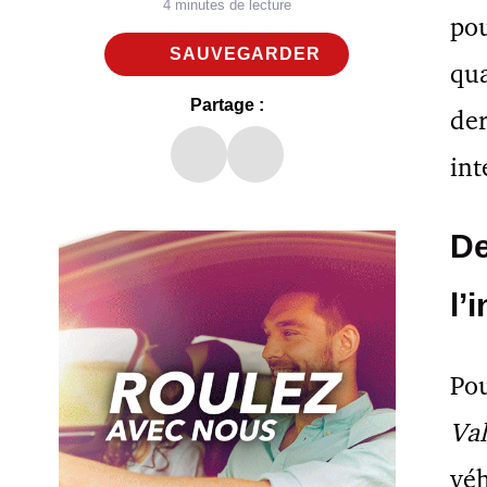
4 minutes de lecture
pou
SAUVEGARDER
qua
Partage :
der
int
De
l’
Pou
Va
véh