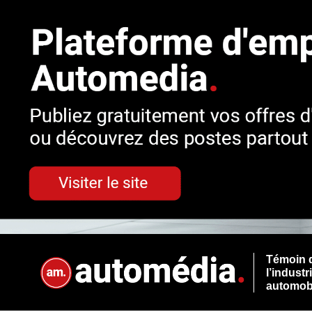
Témoin 
l’industr
automob