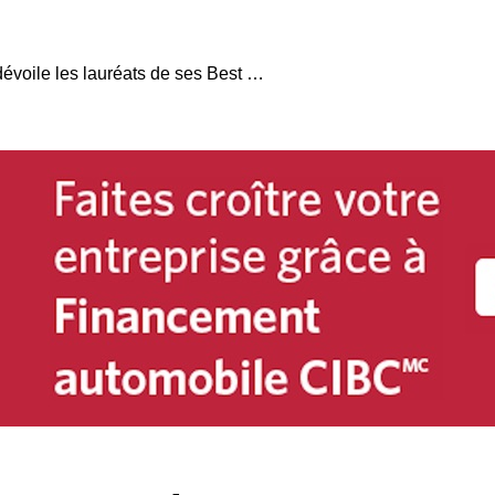
Canadian Black Book dévoile les lauréats de ses Best Residual Value Awards 2025