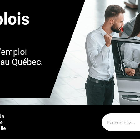
de
ie
ile