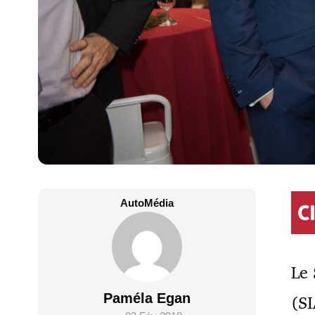
AutoMédia
Le 
Paméla Egan
(S