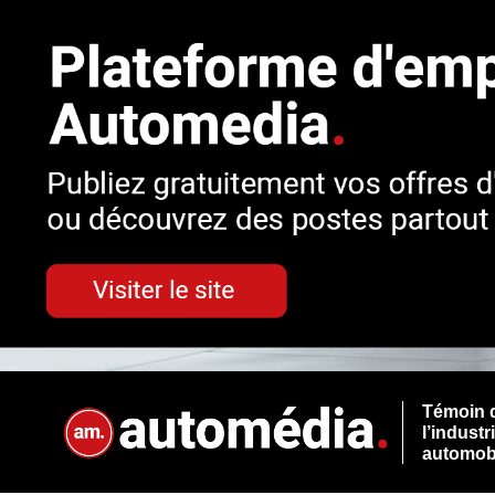
Témoin 
l’industr
automob