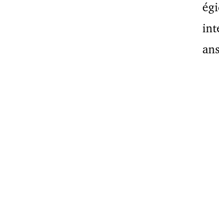
égi
int
ans