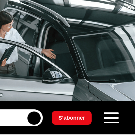
×
S’abonner