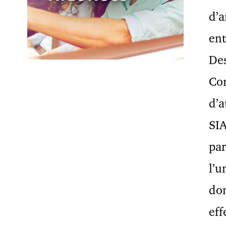
d’a
ent
Des
Cor
d’
SIA
par
l’u
do
eff