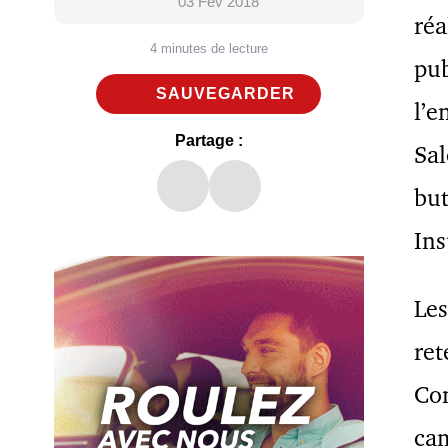
03 Fév 2018
réa
4 minutes de lecture
pub
SAUVEGARDER
l’e
Partage :
Sal
but
Ins
Les
ret
Com
ca