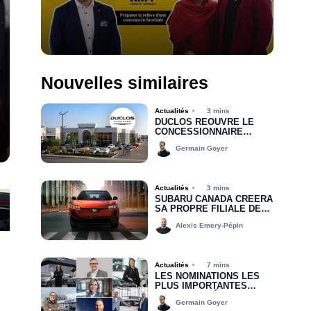
Nouvelles similaires
Actualités
3 mins
DUCLOS RÉOUVRE LE
CONCESSIONNAIRE
CHRYSLER DODGE JEEP
Germain Goyer
RAM DE DRUMMONDVILLE
Actualités
3 mins
SUBARU CANADA CRÉERA
SA PROPRE FILIALE DE
FINANCEMENT D’ICI 2030
Alexis Emery-Pépin
Actualités
7 mins
LES NOMINATIONS LES
PLUS IMPORTANTES
DEPUIS LE DÉBUT DE
Germain Goyer
2026