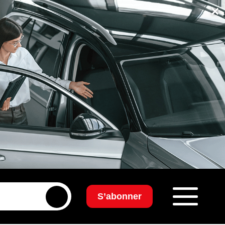
×
S’abonner