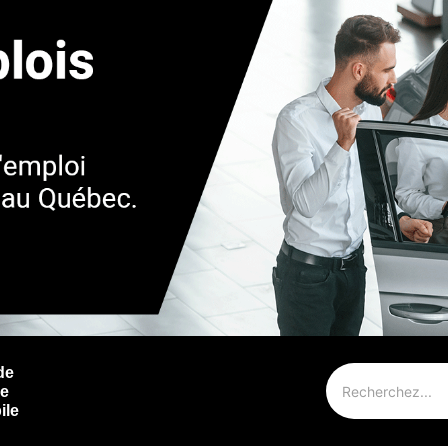
de
ie
ile