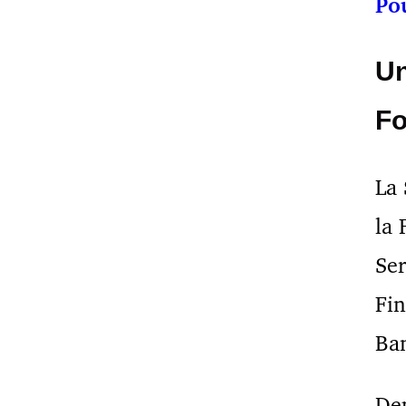
Pou
Un
Fo
La 
la 
Ser
Fin
Ban
Dep