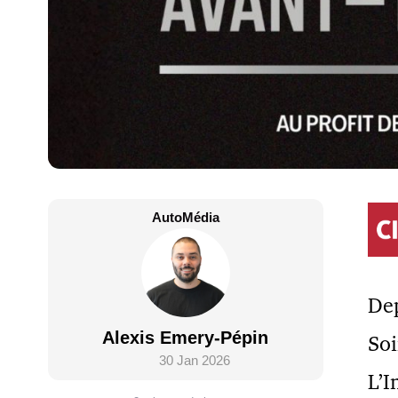
AutoMédia
Dep
Alexis Emery-Pépin
Soi
30 Jan 2026
L’I