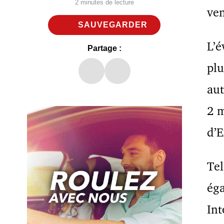
2 minutes de lecture
ven
SAUVEGARDER
L’
Partage :
plu
aut
2 m
d’E
Tel
éga
Int