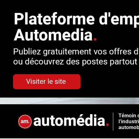
Témoin 
l’industr
automob