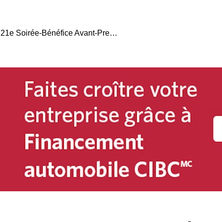
Billets en vente pour la 21e Soirée-Bénéfice Avant-Première de L’International de l’auto de Québec