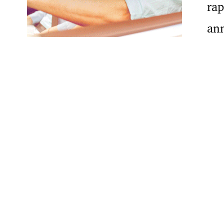
rap
an