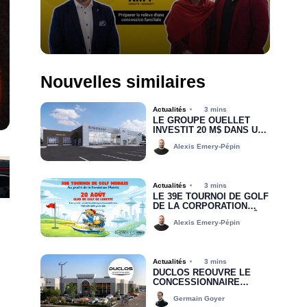
Nouvelles similaires
Actualités
3 mins
LE GROUPE OUELLET
INVESTIT 20 M$ DANS UNE
NOUVELLE CONCESSION
Alexis Emery-Pépin
POUR RIMOUSKI FORD
Actualités
3 mins
LE 39E TOURNOI DE GOLF
DE LA CORPORATION
MOBILIS, C’EST BIENTÔT!
Alexis Emery-Pépin
Actualités
3 mins
DUCLOS RÉOUVRE LE
CONCESSIONNAIRE
CHRYSLER DODGE JEEP
Germain Goyer
RAM DE DRUMMONDVILLE