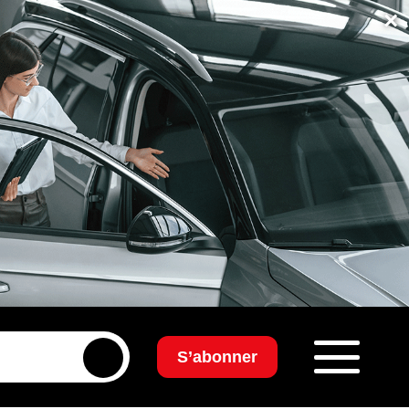
×
S’abonner