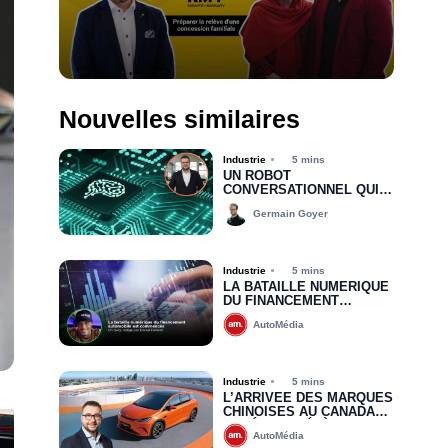
Nouvelles similaires
Industrie
5 mins
UN ROBOT
CONVERSATIONNEL QUI
INTERAGIT AVEC LES
Germain Goyer
CLIENTS ? ON PRÉFÈRE
LES VÉRITABLES
HUMAINS QUI PARLENT
AUX HUMAINS
Industrie
5 mins
LA BATAILLE NUMÉRIQUE
DU FINANCEMENT
AUTOMOBILE EST
AutoMédia
COMMENCÉE
Industrie
5 mins
L’ARRIVÉE DES MARQUES
CHINOISES AU CANADA
REDÉFINIT DÉJÀ LES
AutoMédia
RÈGLES DU JEU : VERS