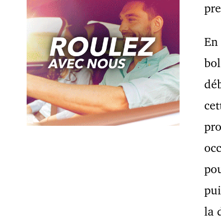
pr
En 
bol
dé
cet
pro
occ
pou
pui
la 