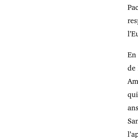
Pac
res
l’E
En 
de 
Ame
qui
ans
San
l’a