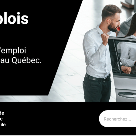
de
ie
ile