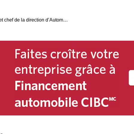
Andrea Baldi, président et chef de la direction d’Automobili Lamborghini America: « S’il existe une opportunité, nous l’explorerons toujours »