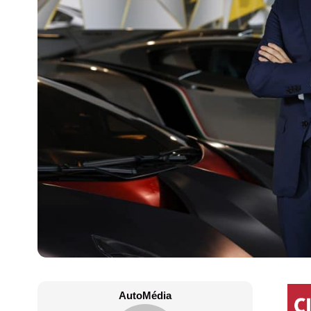
AutoMédia