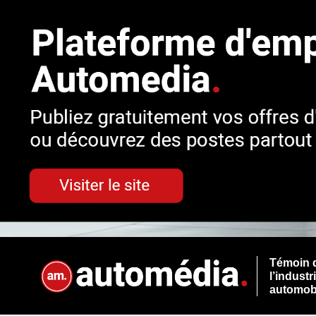
Témoin 
l’industr
automob