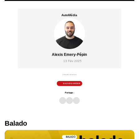
AutoMédia
Alexis Emery-Pépin
13 Fév 2025
3 minutes de lecture
SAUVEGARDER
Partage :
Balado
BALADO