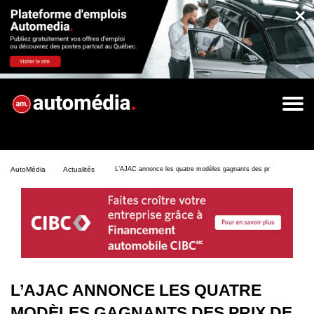
×
AutoMédia
Actualités
L’AJAC annonce les quatre modèles gagnants des prix de la Voiture
L’AJAC ANNONCE LES QUATRE
MODÈLES GAGNANTS DES PRIX DE