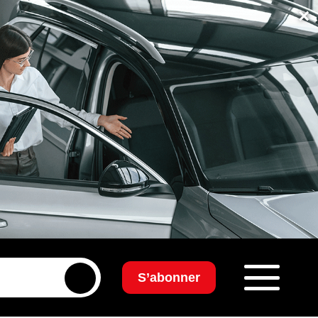
×
S’abonner