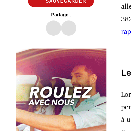
SAUVEGARDER
all
Partage :
382
rap
Le
Lor
pen
à u