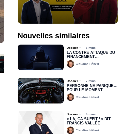
Nouvelles similaires
Dossier
8 mins
LA CONTRE-ATTAQUE DU
FINANCEMENT
AUTOMOBILE
Claudine Hébert
S’ORGANISE FACE À LA
FRAUDE
Dossier
7 mins
PERSONNE NE PANIQUE…
POUR LE MOMENT
Claudine Hébert
Dossier
6 mins
« LÀ, ÇA SUFFIT ! » DIT
FRANCIS VALLÉE
Claudine Hébert