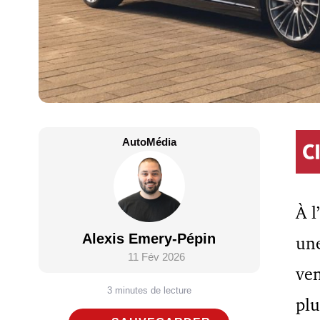
AutoMédia
À l
Alexis Emery-Pépin
une
11 Fév 2026
ven
3 minutes de lecture
pl