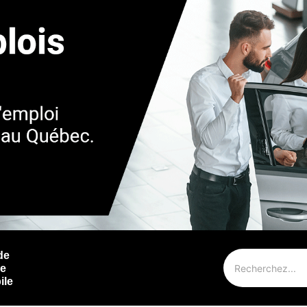
de
ie
ile