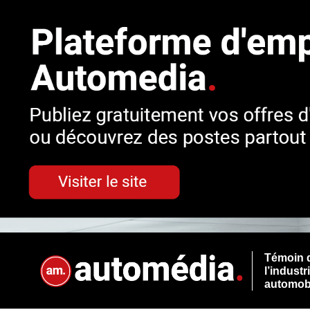
Témoin 
l’industr
automob