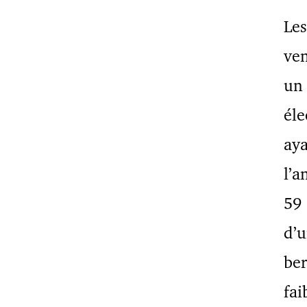
Le
ven
un 
éle
aya
l’a
59 
d’u
ber
fai