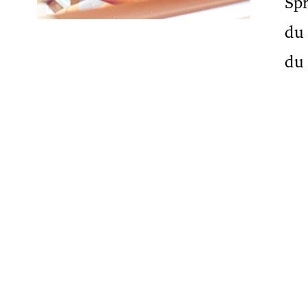
Spr
du 
du 