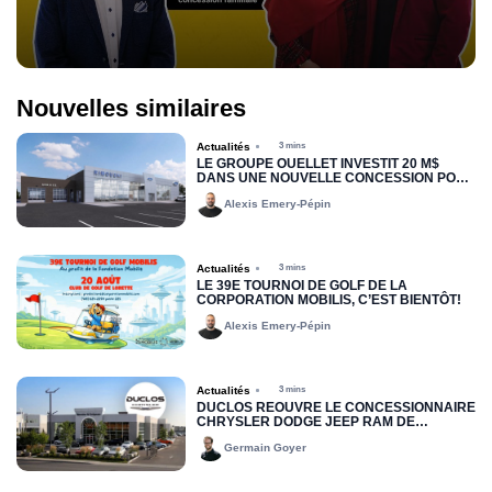
Nouvelles similaires
Actualités
3 mins
LE GROUPE OUELLET INVESTIT 20 M$
DANS UNE NOUVELLE CONCESSION POUR
RIMOUSKI FORD
Alexis Emery-Pépin
Actualités
3 mins
LE 39E TOURNOI DE GOLF DE LA
CORPORATION MOBILIS, C’EST BIENTÔT!
Alexis Emery-Pépin
Actualités
3 mins
DUCLOS RÉOUVRE LE CONCESSIONNAIRE
CHRYSLER DODGE JEEP RAM DE
DRUMMONDVILLE
Germain Goyer