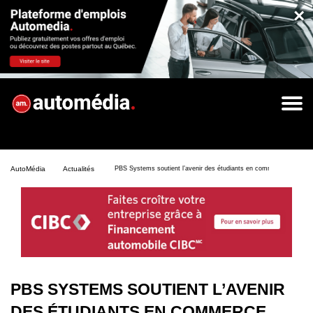
×
AutoMédia
Actualités
PBS Systems soutient l’avenir des étudiants en commerce automobi
PBS SYSTEMS SOUTIENT L’AVENIR
DES ÉTUDIANTS EN COMMERCE