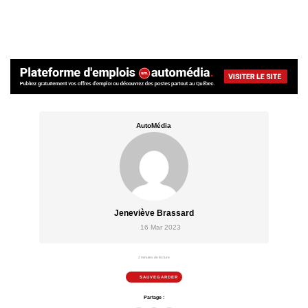
AutoMédia
Jeneviève Brassard
16 Mar 2023
2 minutes de lecture
SAUVEGARDER
Partage :