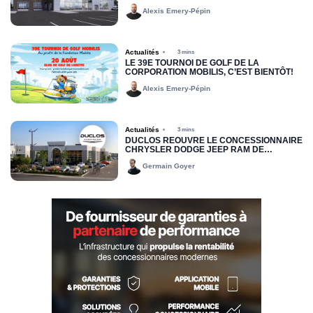
RIMOUSKI FORD
Alexis Emery-Pépin
Actualités
3 mins
LE 39E TOURNOI DE GOLF DE LA
CORPORATION MOBILIS, C’EST BIENTÔT!
Alexis Emery-Pépin
Actualités
3 mins
DUCLOS RÉOUVRE LE CONCESSIONNAIRE
CHRYSLER DODGE JEEP RAM DE
DRUMMONDVILLE
Germain Goyer