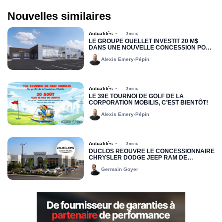
Nouvelles similaires
Actualités
3 mins
LE GROUPE OUELLET INVESTIT 20 M$
DANS UNE NOUVELLE CONCESSION POUR
RIMOUSKI FORD
Alexis Emery-Pépin
Actualités
3 mins
LE 39E TOURNOI DE GOLF DE LA
CORPORATION MOBILIS, C’EST BIENTÔT!
Alexis Emery-Pépin
Actualités
3 mins
DUCLOS RÉOUVRE LE CONCESSIONNAIRE
CHRYSLER DODGE JEEP RAM DE
DRUMMONDVILLE
Germain Goyer