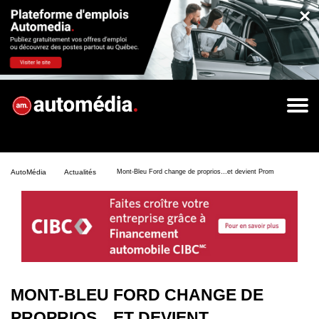
×
AutoMédia
Actualités
Mont-Bleu Ford change de proprios…et devient Promenades Ford
MONT-BLEU FORD CHANGE DE
PROPRIOS…ET DEVIENT