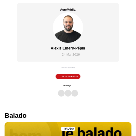
AutoMédia
Alexis Emery-Pépin
24 Mar 2026
2 minutes de lecture
SAUVEGARDER
Partage :
Balado
BALADO