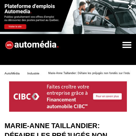
×
AutoMédia
Industrie
Marie-Anne Taillandier: Défaire les préjugés non fondés sur l’indust
MARIE-ANNE TAILLANDIER:
DÉFAIRE LES PRÉJUGÉS NON