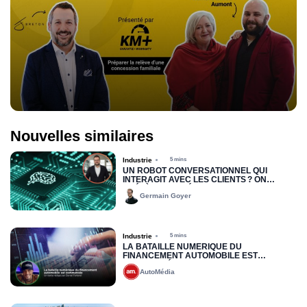
Nouvelles similaires
Industrie
5 mins
UN ROBOT CONVERSATIONNEL QUI
INTERAGIT AVEC LES CLIENTS ? ON
PRÉFÈRE LES VÉRITABLES HUMAINS QUI
Germain Goyer
PARLENT AUX HUMAINS
Industrie
5 mins
LA BATAILLE NUMÉRIQUE DU
FINANCEMENT AUTOMOBILE EST
COMMENCÉE
AutoMédia