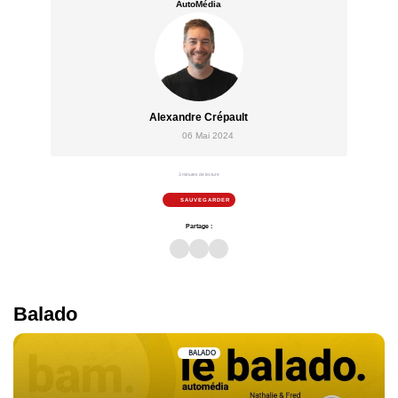
AutoMédia
Alexandre Crépault
06 Mai 2024
3 minutes de lecture
SAUVEGARDER
Partage :
Balado
BALADO