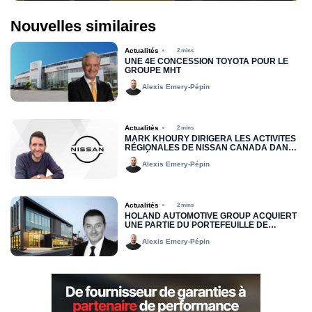
Nouvelles similaires
Actualités
2 mins
UNE 4E CONCESSION TOYOTA POUR LE
GROUPE MHT
Alexis Emery-Pépin
Actualités
2 mins
MARK KHOURY DIRIGERA LES ACTIVITÉS
RÉGIONALES DE NISSAN CANADA DANS
LA RÉGION DE L’EST
Alexis Emery-Pépin
Actualités
2 mins
HOLAND AUTOMOTIVE GROUP ACQUIERT
UNE PARTIE DU PORTEFEUILLE DE
LOCATION JOHN SCOTTI
Alexis Emery-Pépin