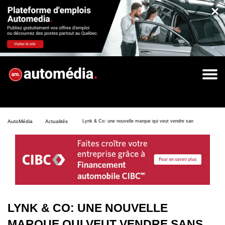
×
AutoMédia
Actualités
Lynk & Co: une nouvelle marque qui veut vendre sans concessionna
LYNK & CO: UNE NOUVELLE
MARQUE QUI VEUT VENDRE SANS