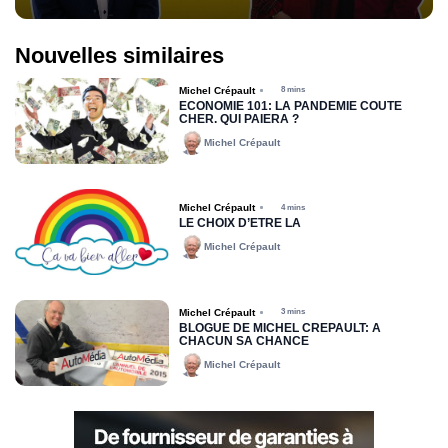
Nouvelles similaires
Michel Crépault
8 mins
ÉCONOMIE 101: LA PANDÉMIE COÛTE
CHER. QUI PAIERA ?
Michel Crépault
Michel Crépault
4 mins
LE CHOIX D’ÊTRE LÀ
Michel Crépault
Michel Crépault
3 mins
BLOGUE DE MICHEL CRÉPAULT: À
CHACUN SA CHANCE
Michel Crépault