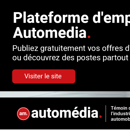
Témoin 
l’industr
automob