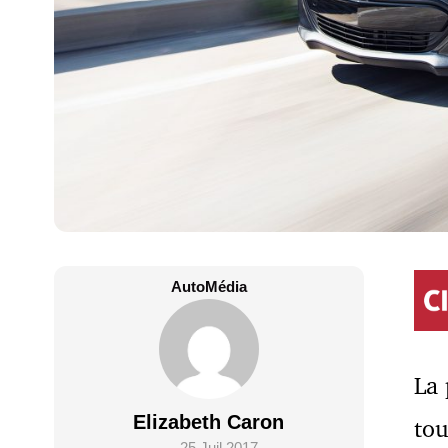
AutoMédia
La 
Elizabeth Caron
tou
25 Juil 2017