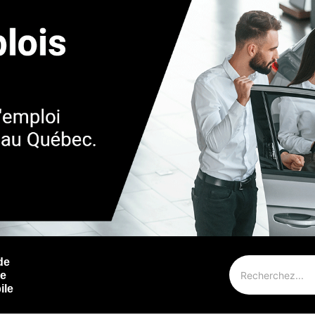
de
ie
ile