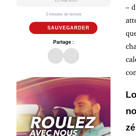
– d
3 minutes de lecture
att
SAUVEGARDER
que
Partage :
cha
cal
con
Lo
no
zé