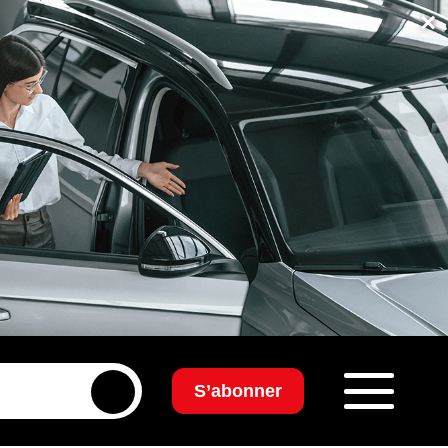
×
S’abonner