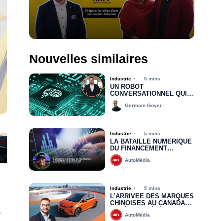
Nouvelles similaires
Industrie
5 mins
UN ROBOT
CONVERSATIONNEL QUI
INTERAGIT AVEC LES
Germain Goyer
CLIENTS ? ON PRÉFÈRE
LES VÉRITABLES
HUMAINS QUI PARLENT
AUX HUMAINS
Industrie
5 mins
LA BATAILLE NUMÉRIQUE
DU FINANCEMENT
AUTOMOBILE EST
AutoMédia
COMMENCÉE
Industrie
5 mins
L’ARRIVÉE DES MARQUES
CHINOISES AU CANADA
4
REDÉFINIT DÉJÀ LES
AutoMédia
RÈGLES DU JEU : VERS