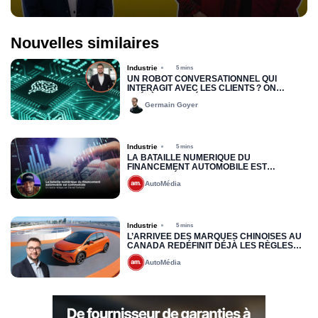
Nouvelles similaires
Industrie
5 mins
UN ROBOT CONVERSATIONNEL QUI
INTERAGIT AVEC LES CLIENTS ? ON
PRÉFÈRE LES VÉRITABLES HUMAINS QUI
Germain Goyer
PARLENT AUX HUMAINS
Industrie
5 mins
LA BATAILLE NUMÉRIQUE DU
FINANCEMENT AUTOMOBILE EST
COMMENCÉE
AutoMédia
Industrie
5 mins
L’ARRIVÉE DES MARQUES CHINOISES AU
CANADA REDÉFINIT DÉJÀ LES RÈGLES
DU JEU : VERS UNE NOUVELLE LOGIQUE
AutoMédia
DE PRÉQUALIFICATION