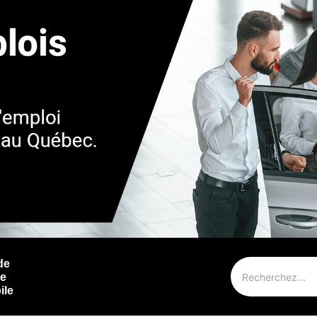
de
ie
ile