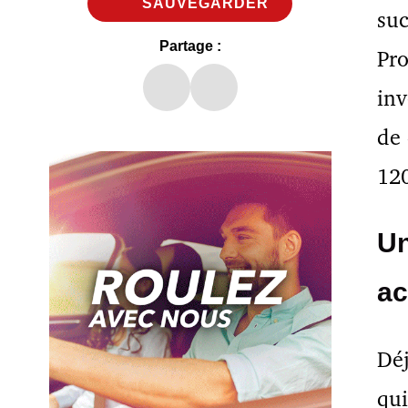
SAUVEGARDER
suc
Partage :
Pr
inv
de 
12
Un
ac
Déj
qui