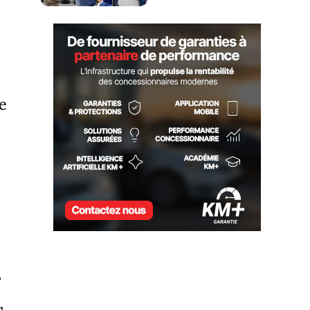
e
,
,