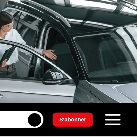
×
S’abonner