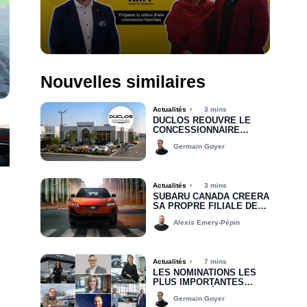
Nouvelles similaires
Actualités
3 mins
DUCLOS RÉOUVRE LE
CONCESSIONNAIRE
CHRYSLER DODGE JEEP
Germain Goyer
RAM DE DRUMMONDVILLE
Actualités
3 mins
SUBARU CANADA CRÉERA
SA PROPRE FILIALE DE
FINANCEMENT D’ICI 2030
Alexis Emery-Pépin
Actualités
7 mins
LES NOMINATIONS LES
PLUS IMPORTANTES
DEPUIS LE DÉBUT DE
Germain Goyer
2026