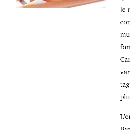
le 
com
mul
for
Can
var
tag
plu
L’e
Ben