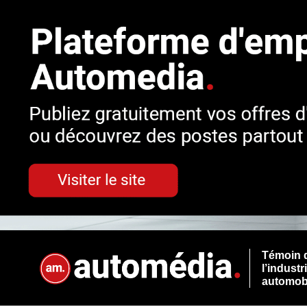
Témoin 
l’industr
automob