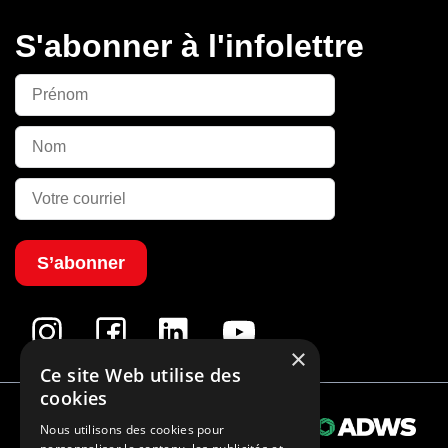
S'abonner à l'infolettre
S’abonner
×
Ce site Web utilise des
cookies
Propulsé par
© 2026 Tous droits réservés
Nous utilisons des cookies pour