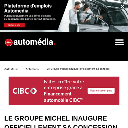
×
AutoMédia
Actualités
Le Groupe Michel inaugure officiellement sa concession Honda St-N
LE GROUPE MICHEL INAUGURE
OFFICIELLEMENT SA CONCESSION