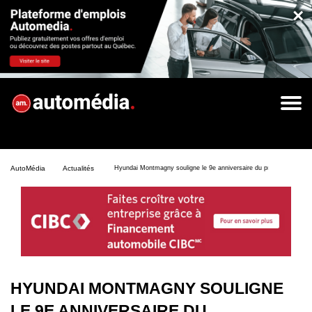
×
AutoMédia
Actualités
Hyundai Montmagny souligne le 9e anniversaire du président et propr
HYUNDAI MONTMAGNY SOULIGNE
LE 9E ANNIVERSAIRE DU