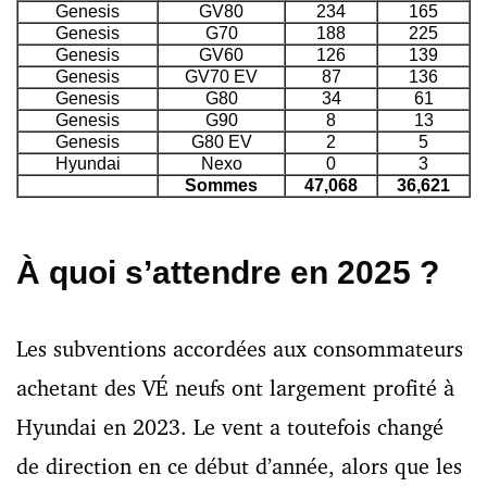
Genesis
GV80
234
165
Genesis
G70
188
225
Genesis
GV60
126
139
Genesis
GV70 EV
87
136
Genesis
G80
34
61
Genesis
G90
8
13
Genesis
G80 EV
2
5
Hyundai
Nexo
0
3
Sommes
47,068
36,621
À quoi s’attendre en 2025 ?
Les subventions accordées aux consommateurs
achetant des VÉ neufs ont largement profité à
Hyundai en 2023. Le vent a toutefois changé
de direction en ce début d’année, alors que les