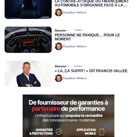
LA CONTRE-ATTAQUE DU FINANCEMENT
AUTOMOBILE S’ORGANISE FACE À LA
FRAUDE
Claudine Hébert
Dossier
7 mins
PERSONNE NE PANIQUE… POUR LE
MOMENT
Claudine Hébert
Dossier
6 mins
« LÀ, ÇA SUFFIT ! » DIT FRANCIS VALLÉE
Claudine Hébert