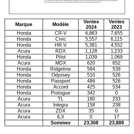
Ventes
Ventes
Marque
Modèle
2024
2023
Honda
CR-V
6,863
7,655
Honda
Civic
5,557
6,115
Honda
HR-V
5,381
4,552
Acura
RDX
1,128
1,233
Honda
Pilot
1,039
1,069
Acura
MDX
620
652
Honda
Ridgeline
584
539
Honda
Odyssey
510
526
Honda
Passport
486
526
Honda
Accord
425
534
Honda
Prologue
342
0
Acura
TL
180
233
Acura
Integra
158
238
Acura
ZDX
35
0
Acura
ILX
0
17
Sommes
23,308
23,889