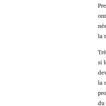
Pre
ont
nés
la 
Trè
si 
dev
la 
pro
du 