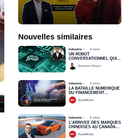
Nouvelles similaires
Industrie
5 mins
UN ROBOT
CONVERSATIONNEL QUI
INTERAGIT AVEC LES
Germain Goyer
CLIENTS ? ON PRÉFÈRE
LES VÉRITABLES
HUMAINS QUI PARLENT
AUX HUMAINS
Industrie
5 mins
LA BATAILLE NUMÉRIQUE
DU FINANCEMENT
AUTOMOBILE EST
AutoMédia
COMMENCÉE
Industrie
5 mins
L’ARRIVÉE DES MARQUES
CHINOISES AU CANADA
REDÉFINIT DÉJÀ LES
AutoMédia
RÈGLES DU JEU : VERS