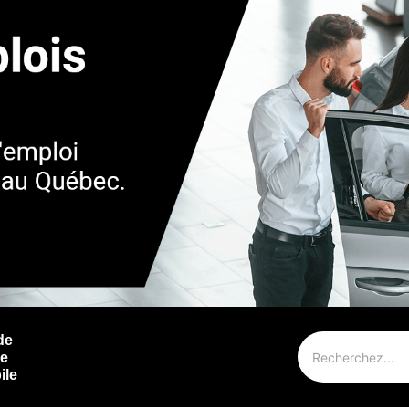
de
ie
ile