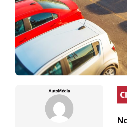
AutoMédia
No