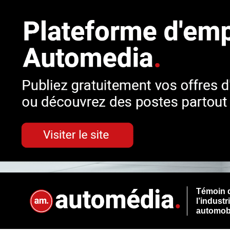
Témoin 
l’industr
automob