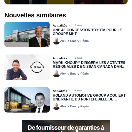
Nouvelles similaires
Actualités
2 mins
UNE 4E CONCESSION TOYOTA POUR LE
GROUPE MHT
Alexis Emery-Pépin
Actualités
2 mins
MARK KHOURY DIRIGERA LES ACTIVITÉS
RÉGIONALES DE NISSAN CANADA DANS
LA RÉGION DE L’EST
Alexis Emery-Pépin
Actualités
2 mins
HOLAND AUTOMOTIVE GROUP ACQUIERT
UNE PARTIE DU PORTEFEUILLE DE
LOCATION JOHN SCOTTI
Alexis Emery-Pépin