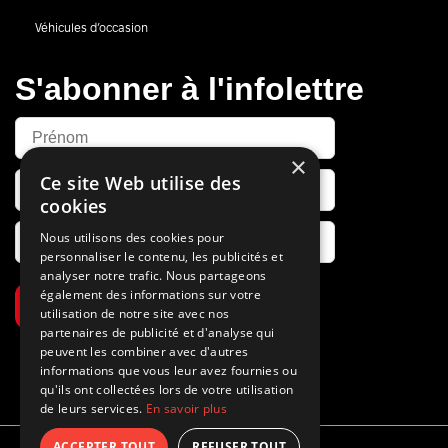
Véhicules d’occasion
S'abonner à l'infolettre
×
Ce site Web utilise des
cookies
Nous utilisons des cookies pour
personnaliser le contenu, les publicités et
analyser notre trafic. Nous partageons
également des informations sur votre
S’abonner
utilisation de notre site avec nos
partenaires de publicité et d'analyse qui
peuvent les combiner avec d'autres
informations que vous leur avez fournies ou
qu'ils ont collectées lors de votre utilisation
de leurs services.
En savoir plus
ACCEPTER TOUT
REFUSER TOUT