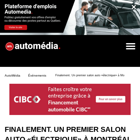
×
AutoMédia
Événements
Finalement. Un premier salon auto «électrique» à Montréal
FINALEMENT. UN PREMIER SALON
AUTO «ÉLECTRIQUE» À MONTRÉAL