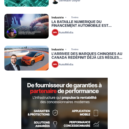
Germain Goyer
PARLENT AUX HUMAINS
Industrie
5 mins
LA BATAILLE NUMÉRIQUE DU
FINANCEMENT AUTOMOBILE EST
COMMENCÉE
AutoMédia
Industrie
5 mins
L’ARRIVÉE DES MARQUES CHINOISES AU
CANADA REDÉFINIT DÉJÀ LES RÈGLES
DU JEU : VERS UNE NOUVELLE LOGIQUE
AutoMédia
DE PRÉQUALIFICATION