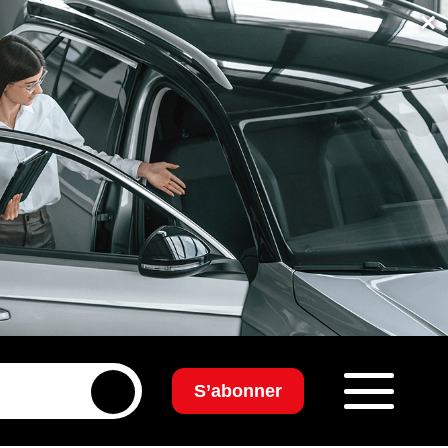
×
S’abonner