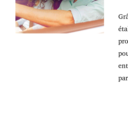
Grâ
éta
pro
pou
ent
par