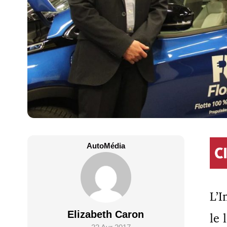
AutoMédia
L’I
Elizabeth Caron
le 