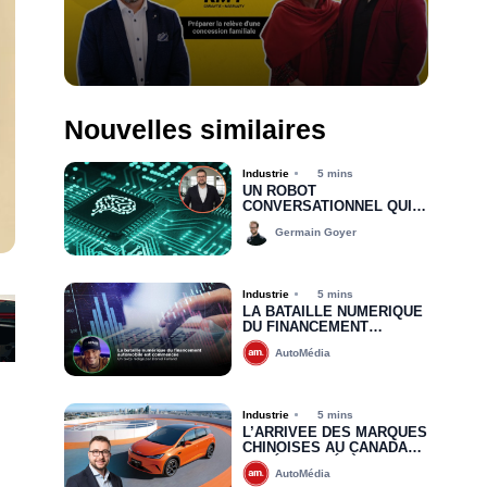
Nouvelles similaires
Industrie
5 mins
UN ROBOT
CONVERSATIONNEL QUI
INTERAGIT AVEC LES
Germain Goyer
CLIENTS ? ON PRÉFÈRE
LES VÉRITABLES
HUMAINS QUI PARLENT
AUX HUMAINS
Industrie
5 mins
LA BATAILLE NUMÉRIQUE
DU FINANCEMENT
AUTOMOBILE EST
AutoMédia
COMMENCÉE
Industrie
5 mins
L’ARRIVÉE DES MARQUES
CHINOISES AU CANADA
REDÉFINIT DÉJÀ LES
AutoMédia
RÈGLES DU JEU : VERS