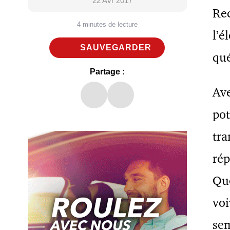
22 Avr 2017
Rec
4 minutes de lecture
l’é
SAUVEGARDER
qué
Partage :
Ave
pot
tra
rép
Qué
voi
sem