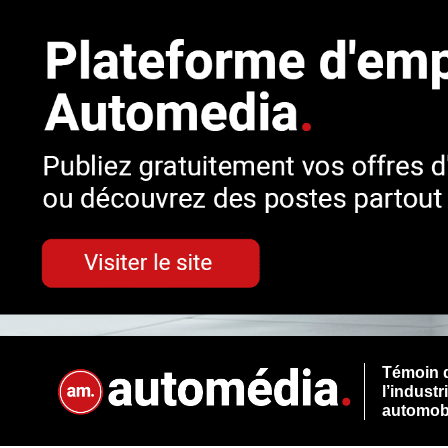
Témoin 
l’industr
automob