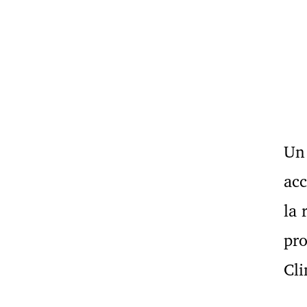
Un 
ac
la 
pro
Cl