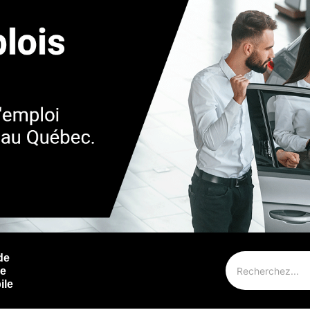
de
ie
ile