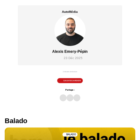
AutoMédia
Alexis Emery-Pépin
23 Déc 2025
2 minutes de lecture
SAUVEGARDER
Partage :
Balado
BALADO