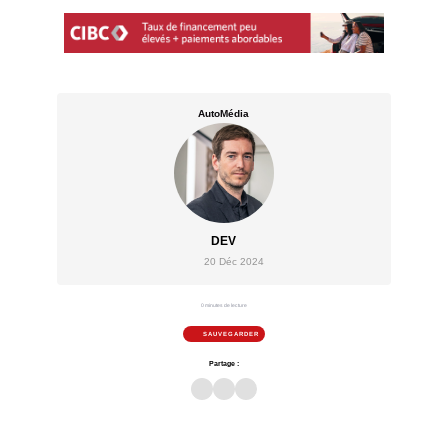
AutoMédia
DEV
20 Déc 2024
0 minutes de lecture
SAUVEGARDER
Partage :