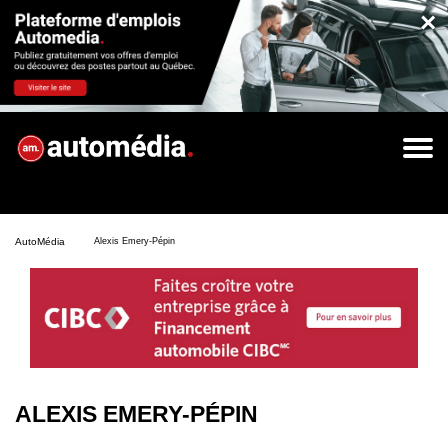
×
AutoMédia
Alexis Emery-Pépin
ALEXIS EMERY-PÉPIN