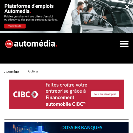
×
AutoMédia
Archives