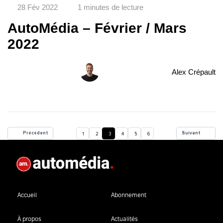
28 Fév 2022
1 minutes de lecture
AutoMédia – Février / Mars
2022
Alex Crépault
Précédent
Suivant
1
2
3
4
5
6
Accueil
Abonnement
À propos
Actualités